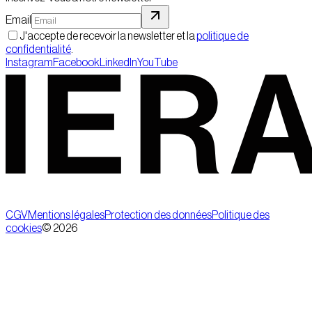
Email
J'accepte de recevoir la newsletter et la
politique de
confidentialité
.
Instagram
Facebook
LinkedIn
YouTube
CGV
Mentions légales
Protection des données
Politique des
cookies
©
2026