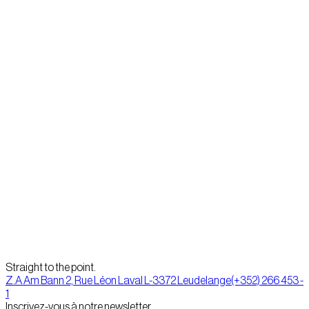
Straight to the point.
Z.A Am Bann 2, Rue Léon Laval L-3372 Leudelange
(+352) 266 453 -
1
Inscrivez-vous à notre newsletter