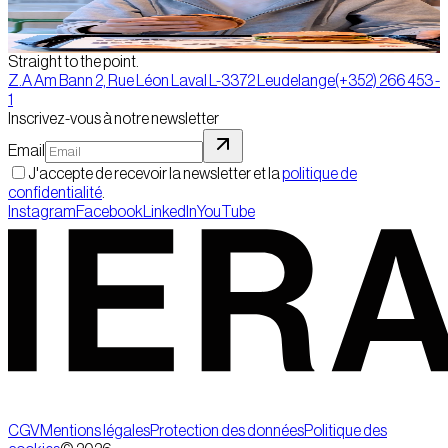
Social Media | Production vidéo
Straight to the point.
Z.A Am Bann 2, Rue Léon Laval L-3372 Leudelange
(+352) 266 453 -
1
Inscrivez-vous à notre newsletter
Email
J'accepte de recevoir la newsletter et la
politique de
confidentialité
.
Instagram
Facebook
LinkedIn
YouTube
CGV
Mentions légales
Protection des données
Politique des