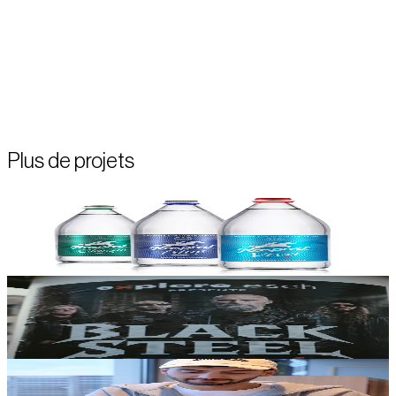
site web retraçant pour la première fois de manière exhaustive son
histoire depuis sa fondation en 1899 jusqu’à aujourd’hui. On y
trouve ainsi une chronologie détaillée, des documents et
photographies historiques, des interviews vidéo ainsi que de
multitudes de documents passionnants. Ce projet vise à rendre
hommage aux femmes et aux hommes qui ont façonné l’entreprise
et à contribuer à la valorisation de l’histoire industrielle locale.
Plus de projets
Les habits neufs d’une icone nationale
Branding | Motion
Esch-sur-Alzette : le marketing territorial sur un air de rock
Campagne
Une stratégie TikTok pensée pour le marché local