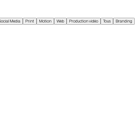
Social Media
Print
Motion
Web
Production vidéo
Tous
Branding