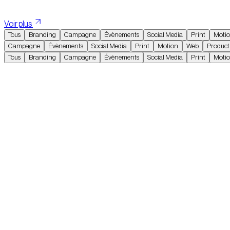
Nos réalisations
Voir plus
Tous
Branding
Campagne
Évènements
Social Media
Print
Moti
Campagne
Évènements
Social Media
Print
Motion
Web
Product
Tous
Branding
Campagne
Évènements
Social Media
Print
Moti