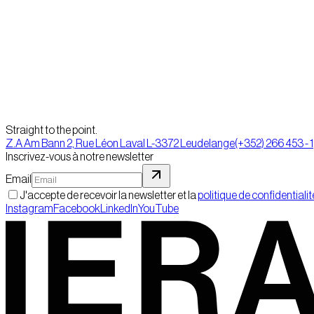
Straight to the point.
Z.A Am Bann 2, Rue Léon Laval L-3372 Leudelange
(+352) 266 453 - 1
Inscrivez-vous à notre newsletter
Email
J'accepte de recevoir la newsletter et la
politique de confidentialit
Instagram
Facebook
LinkedIn
YouTube