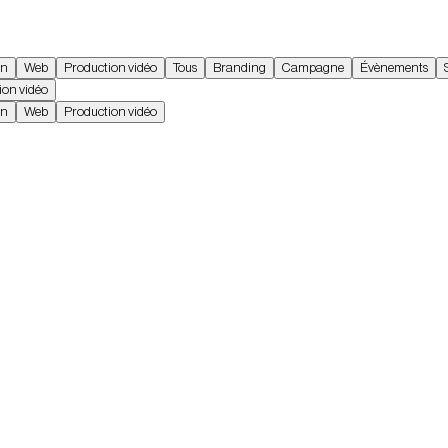
on
Web
Production vidéo
Tous
Branding
Campagne
Évènements
ion vidéo
on
Web
Production vidéo