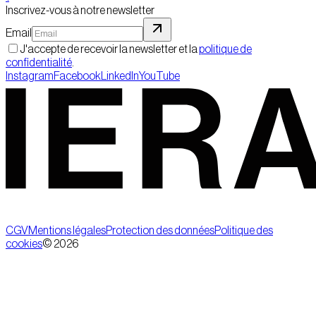
Inscrivez-vous à notre newsletter
Email
J'accepte de recevoir la newsletter et la
politique de
confidentialité
.
Instagram
Facebook
LinkedIn
YouTube
CGV
Mentions légales
Protection des données
Politique des
cookies
©
2026