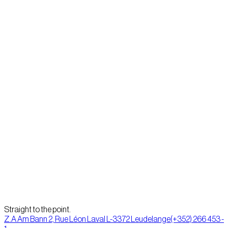
Manuel, toujours animé par l’envie de bâtir – une cabane, une
bibliothèque, ou simplement un quotidien qui lui ressemble – Patrick
a cofondé Midori en 2012. Pendant six années, il y a façonné des
projets avec passion avant de poursuivre son chemin chez Mikado,
puis à l’agence Lola, et enfin chez ID+P, où il continue de construire…
autrement. Curieux, précis, il conçoit chaque mission comme une
pièce à assembler dans un projet plus vaste : donner du sens à ce
que l’on crée ensemble.
Précédent
José Agramunt
Suivant
Daniel Amorim
Straight to the point.
Z.A Am Bann 2, Rue Léon Laval L-3372 Leudelange
(+352) 266 453 -