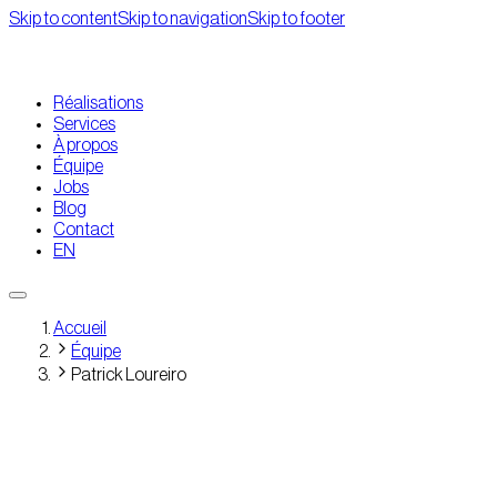
Skip to content
Skip to navigation
Skip to footer
Réalisations
Services
À propos
Équipe
Jobs
Blog
Contact
EN
Accueil
Équipe
Patrick Loureiro