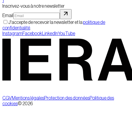
1
Inscrivez-vous à notre newsletter
Email
J'accepte de recevoir la newsletter et la
politique de
confidentialité
.
Instagram
Facebook
LinkedIn
YouTube
CGV
Mentions légales
Protection des données
Politique des
cookies
©
2026