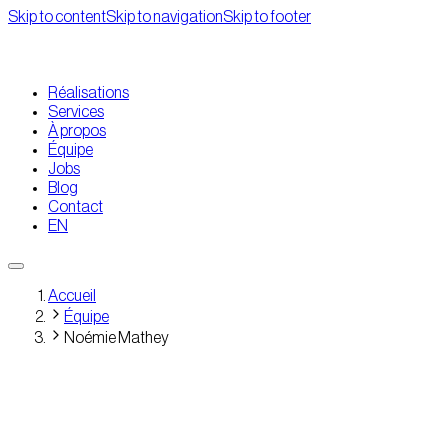
Skip to content
Skip to navigation
Skip to footer
Réalisations
Services
À propos
Équipe
Jobs
Blog
Contact
EN
Accueil
Équipe
Noémie Mathey