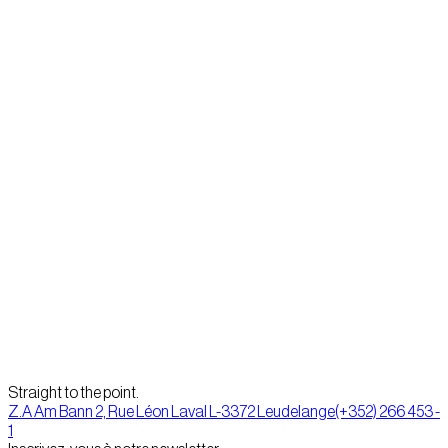
Strasbourgeoise avec 3 ans d’expérience en communication
digitale, Noémie allie stratégie, créativité et une énergie
débordante. Prévoyante et organisée, elle planifie même ses
voyages avec des présentations PowerPoint et… son mariage
avant la demande ! Son sens du détail devient un atout majeur pour
le media planning. Véritable dynamo, elle vit à 100 à l’heure et saura
optimiser vos campagnes médias avec brio.
Précédent
Margaux Clément
Suivant
Clarisse Devanlay
Straight to the point.
Z.A Am Bann 2, Rue Léon Laval L-3372 Leudelange
(+352) 266 453 -
1