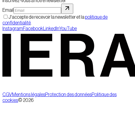
Inscrivez-vous à notre newsletter
Email
J'accepte de recevoir la newsletter et la
politique de
confidentialité
.
Instagram
Facebook
LinkedIn
YouTube
CGV
Mentions légales
Protection des données
Politique des
cookies
©
2026