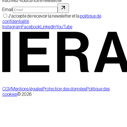
Inscrivez-vous à notre newsletter
Email
J'accepte de recevoir la newsletter et la
politique de
confidentialité
.
Instagram
Facebook
LinkedIn
YouTube
CGV
Mentions légales
Protection des données
Politique des
cookies
©
2026