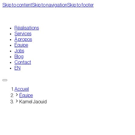
Skip to content
Skip to navigation
Skip to footer
Réalisations
Services
À propos
Équipe
Jobs
Blog
Contact
EN
Accueil
Équipe
Kamel Jaouid