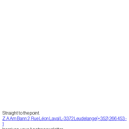
Passionné et ambitieux, Kamel vit selon la philosophie de l’éternel
apprentissage : « ne jamais se reposer sur ses acquis. » Très tôt, il a
découvert qu’il adorait les arts visuels ; la vidéo, la photographie,
l’animation 2D et le graphisme de manière générale. Il en a fait son
métier aujourd’hui. Il pratique les arts martiaux, est un ancien
breakdancer (vice-champion du Benelux) et diffuse, tout en
travaillant, la bonne humeur parmi l’équipe d’IDP.
Précédent
Christophe Coffrant
Suivant
Aurélie Sénéchal
Straight to the point.
Z.A Am Bann 2, Rue Léon Laval L-3372 Leudelange
(+352) 266 453 -
1