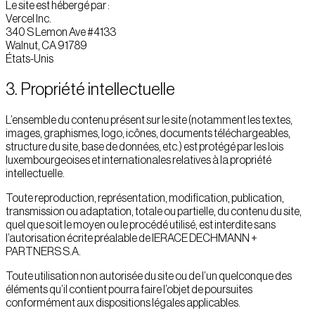
Le site est hébergé par :
Vercel Inc.
340 S Lemon Ave #4133
Walnut, CA 91789
États-Unis
3. Propriété intellectuelle
L’ensemble du contenu présent sur le site (notamment les textes,
images, graphismes, logo, icônes, documents téléchargeables,
structure du site, base de données, etc.) est protégé par les lois
luxembourgeoises et internationales relatives à la propriété
intellectuelle.
Toute reproduction, représentation, modification, publication,
transmission ou adaptation, totale ou partielle, du contenu du site,
quel que soit le moyen ou le procédé utilisé, est interdite sans
l’autorisation écrite préalable de IERACE DECHMANN +
PARTNERS S.A.
Toute utilisation non autorisée du site ou de l’un quelconque des
éléments qu’il contient pourra faire l’objet de poursuites
conformément aux dispositions légales applicables.