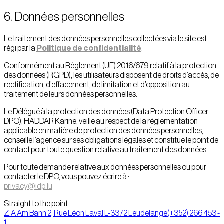
6. Données personnelles
Le traitement des données personnelles collectées via le site est
régi par la
Politique de confidentialité
.
Conformément au Règlement (UE) 2016/679 relatif à la protection
des données (RGPD), les utilisateurs disposent de droits d’accès, de
rectification, d’effacement, de limitation et d’opposition au
traitement de leurs données personnelles.
Le Délégué à la protection des données (Data Protection Officer –
DPO), HADDAR Karine, veille au respect de la réglementation
applicable en matière de protection des données personnelles,
conseille l’agence sur ses obligations légales et constitue le point de
contact pour toute question relative au traitement des données.
Pour toute demande relative aux données personnelles ou pour
contacter le DPO, vous pouvez écrire à :
privacy@idp.lu
Straight to the point.
Z.A Am Bann 2, Rue Léon Laval L-3372 Leudelange
(+352) 266 453 -
1