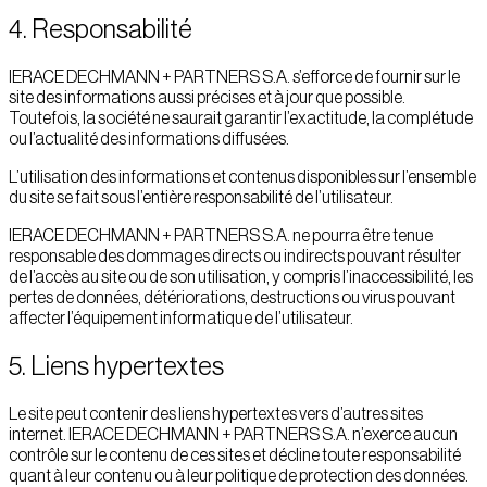
4. Responsabilité
IERACE DECHMANN + PARTNERS S.A. s’efforce de fournir sur le
site des informations aussi précises et à jour que possible.
Toutefois, la société ne saurait garantir l’exactitude, la complétude
ou l’actualité des informations diffusées.
L’utilisation des informations et contenus disponibles sur l’ensemble
du site se fait sous l’entière responsabilité de l’utilisateur.
IERACE DECHMANN + PARTNERS S.A. ne pourra être tenue
responsable des dommages directs ou indirects pouvant résulter
de l’accès au site ou de son utilisation, y compris l’inaccessibilité, les
pertes de données, détériorations, destructions ou virus pouvant
affecter l’équipement informatique de l’utilisateur.
5. Liens hypertextes
Le site peut contenir des liens hypertextes vers d’autres sites
internet. IERACE DECHMANN + PARTNERS S.A. n’exerce aucun
contrôle sur le contenu de ces sites et décline toute responsabilité
quant à leur contenu ou à leur politique de protection des données.