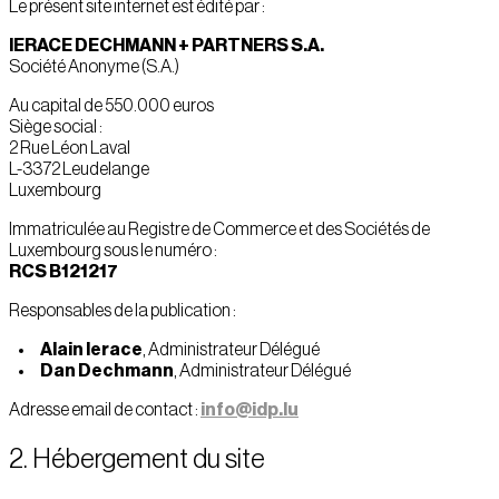
Le présent site internet est édité par :
IERACE DECHMANN + PARTNERS S.A.
Société Anonyme (S.A.)
Au capital de 550.000 euros
Siège social :
2 Rue Léon Laval
L-3372 Leudelange
Luxembourg
Immatriculée au Registre de Commerce et des Sociétés de
Luxembourg sous le numéro :
RCS B121217
Responsables de la publication :
Alain Ierace
, Administrateur Délégué
Dan Dechmann
, Administrateur Délégué
Adresse email de contact :
info@idp.lu
2. Hébergement du site